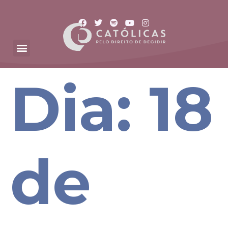
Dia:
18
de