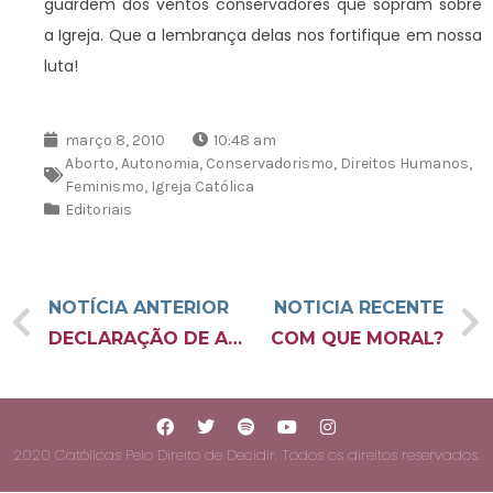
guardem dos ventos conservadores que sopram sobre
a Igreja. Que a lembrança delas nos fortifique em nossa
luta!
março 8, 2010
10:48 am
Aborto
,
Autonomia
,
Conservadorismo
,
Direitos Humanos
,
Feminismo
,
Igreja Católica
Editoriais
NOTÍCIA ANTERIOR
NOTICIA RECENTE
DECLARAÇÃO DE APOIO DE CATÓLICAS PELO DIREITO DE DECIDIR AO III PNDH
COM QUE MORAL?
2020 Católicas Pelo Direito de Decidir. Todos os direitos reservados.