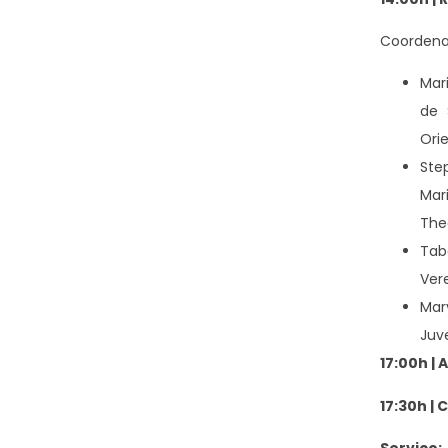
Coordenaç
Mar
de 
Ori
Step
Mar
The
Tab
Ver
Mar
Juv
17:00h |
17:30h | 