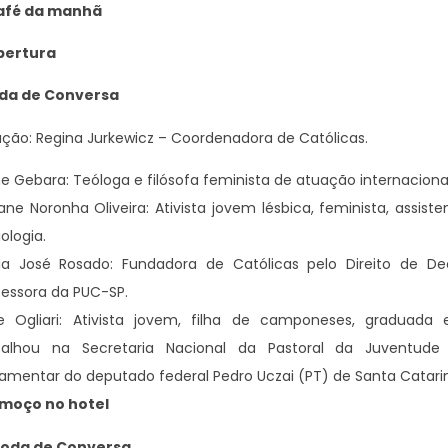
Café da manhã
Abertura
Roda de Conversa
ão: Regina Jurkewicz – Coordenadora de Católicas.
ne Gebara: Teóloga e filósofa feminista de atuação internacional
ane Noronha Oliveira: Ativista jovem lésbica, feminista, assis
ologia.
ia José Rosado: Fundadora de Católicas pelo Direito de Decid
fessora da PUC-SP.
ne Ogliari: Ativista jovem, filha de camponeses, graduada
balhou na Secretaria Nacional da Pastoral da Juventu
lamentar do deputado federal Pedro Uczai (PT) de Santa Catari
Almoço no hotel
 Roda de Conversa