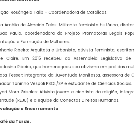
ão: Rosângela Talib – Coordenadora de Católicas.
ia Amélia de Almeida Teles: Militante feminista histórica, diret
São Paulo, coordenadora do Projeto Promotoras Legais Pop
entação e Formação de Mulheres.
hanie Ribeiro: Arquiteta e Urbanista, ativista feminista, escrito
ie Claire. Em 2015 recebeu da Assembleia Legislativa d
odosina Ribeiro, que homenageou seu ativismo em prol das mul
ata Tesser: Integrante da Juventude Manifesta, assessora de 
eador Toninho Vespoli PSOL/SP e estudante de Ciências Sociais.
yori Mora Grisales: Ativista jovem e cientista da religião, int
entude (REJU) e a equipe da Conectas Direitos Humanos.
 Avaliação e Encerramento
Café da Tarde.