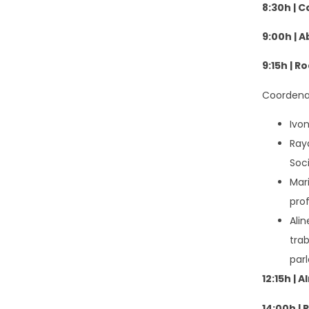
8:30h | 
9:00h | 
9:15h | 
Coordenaç
Ivo
Ray
Soci
Mar
pro
Ali
tra
par
12:15h | 
14:00h |