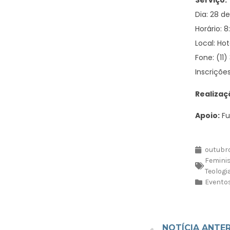
Serviço:
Dia: 28 d
Horário: 8
Local: Ho
Fone: (11
Inscriçõe
Realizaç
Apoio:
Fu
outubro
Femini
Teologi
Evento
NOTÍCIA ANTE