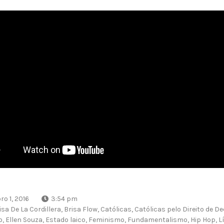
o 1, 2016
3:54 pm
isa De La Cordillera
,
Brisa Flow
,
Católicas
,
Católicas pelo Direito de De
o
,
Ellen Souza
,
Estado laico
,
Feminismo
,
Fundamentalismo
,
Hip Hop
,
L