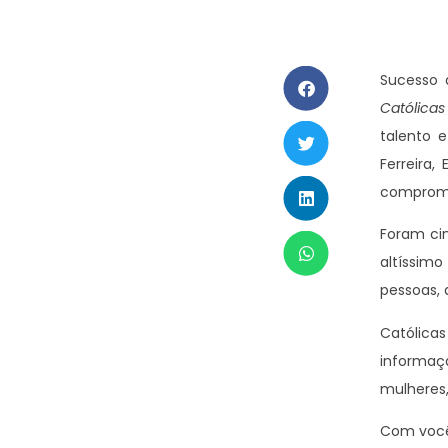
Sucesso 
Católicas
talento e
Ferreira
comprome
Foram ci
altíssim
pessoas, 
Católica
informaç
mulheres, 
Com você