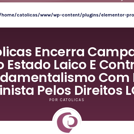
/home/catolicas/www/wp-content/plugins/elementor-pr
ólicas Encerra Camp
o Estado Laico E Cont
damentalismo Com
nista Pelos Direitos 
POR
CATOLICAS