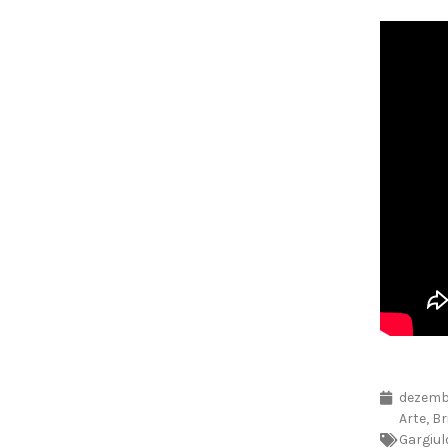
dezembr
Arte
,
Br
Gargiul