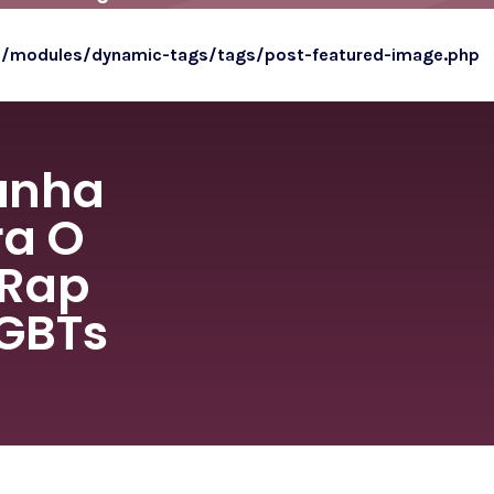
o/modules/dynamic-tags/tags/post-featured-image.php
anha
ra O
 Rap
LGBTs