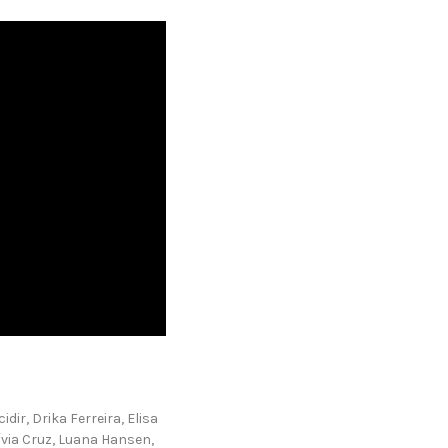
cidir
,
Drika Ferreira
,
Elisa
ívia Cruz
,
Luana Hansen
,