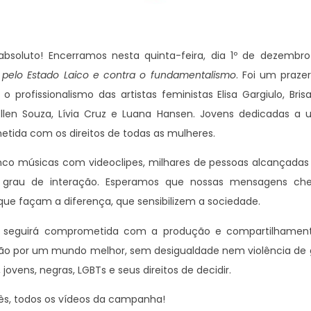
absoluto! Encerramos nesta quinta-feira, dia 1º de dezemb
 pelo Estado Laico e contra o fundamentalismo
. Foi um praz
 o profissionalismo das artistas feministas Elisa Gargiulo, Brisa
, Ellen Souza, Lívia Cruz e Luana Hansen. Jovens dedicadas a
tida com os direitos de todas as mulheres.
nco músicas com videoclipes, milhares de pessoas alcançadas 
o grau de interação. Esperamos que nossas mensagens c
que façam a diferença, que sensibilizem a sociedade.
s seguirá comprometida com a produção e compartilhamen
ão por um mundo melhor, sem desigualdade nem violência de gê
jovens, negras, LGBTs e seus direitos de decidir.
s, todos os vídeos da campanha!