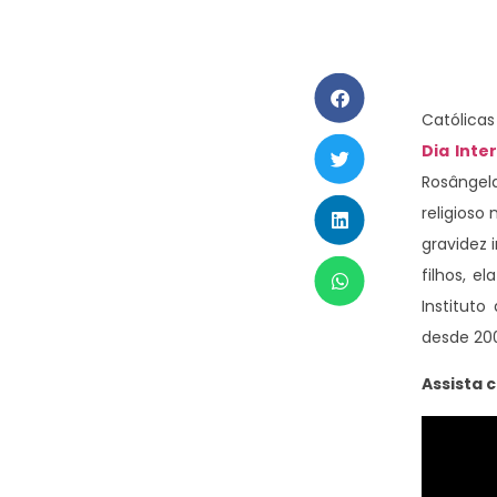
Católica
Dia Inte
Rosângel
religios
gravidez 
filhos, e
Instituto
desde 20
Assista 