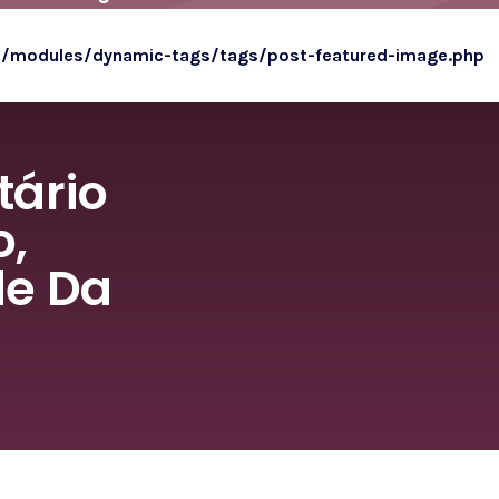
o/modules/dynamic-tags/tags/post-featured-image.php
tário
o,
de Da