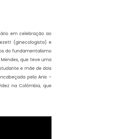
tário em celebração ao
rezett (ginecologista) e
tos do fundamentalismo
a Mendes, que teve uma
Estudante e mãe de dois
 encabeçada pela Anis –
avidez na Colômbia, que