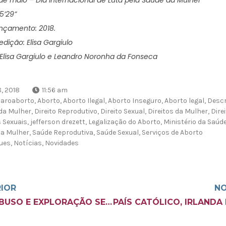
5’29”
nçamento: 2018.
edição: Elisa Gargiulo
Elisa Gargiulo e Leandro Noronha da Fonseca
, 2018
11:56 am
lizaroaborto
,
Aborto
,
Aborto Ilegal
,
Aborto Inseguro
,
Aborto legal
,
Descr
 da Mulher
,
Direito Reprodutivo
,
Direito Sexual
,
Direitos da Mulher
,
Dire
s Sexuais
,
jefferson drezett
,
Legalização do Aborto
,
Ministério da Saúd
da Mulher
,
Saúde Reprodutiva
,
Saúde Sexual
,
Serviços de Aborto
ues
,
Notícias
,
Novidades
RIOR
NO
PELO FIM DO ABUSO E EXPLORAÇÃO SEXUAL INFANTO-JUVENIL!