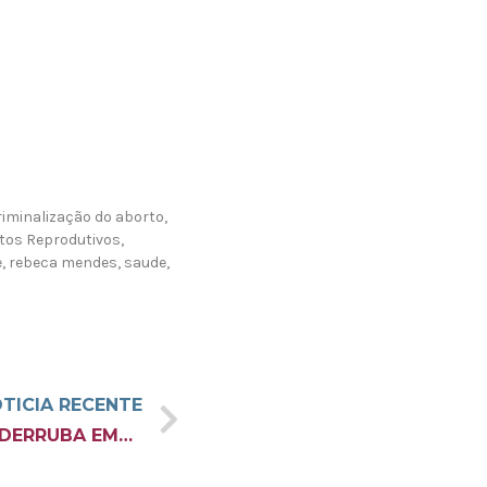
iminalização do aborto
,
itos Reprodutivos
,
e
,
rebeca mendes
,
saude
,
TICIA RECENTE
PAÍS CATÓLICO, IRLANDA DERRUBA EMENDA QUE PROÍBE O ABORTO