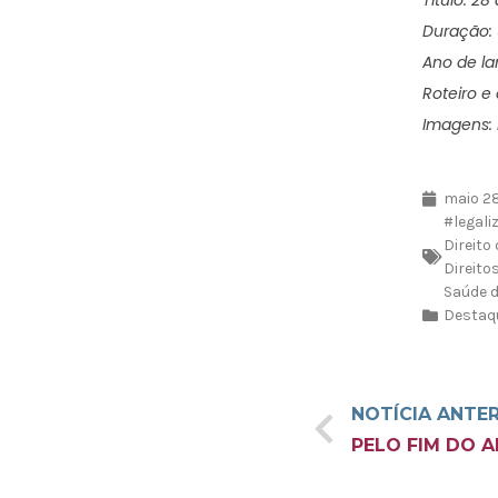
Duração: 
Ano de la
Roteiro e 
Imagens: 
maio 28
‪#‎lega
Direito
Direito
Saúde 
Destaq
NOTÍCIA ANTE