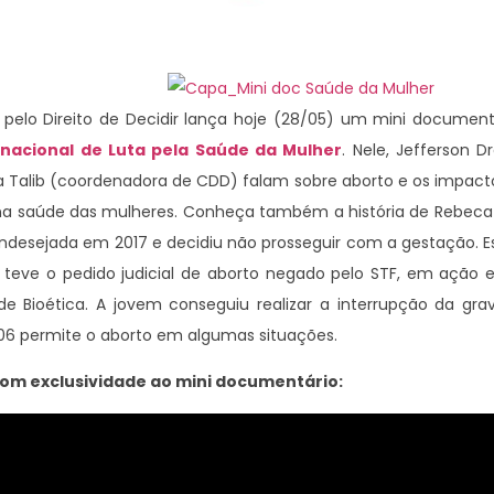
s pelo Direito de Decidir lança hoje (28/05) um mini documen
rnacional de Luta pela Saúde da Mulher
. Nele, Jefferson D
a Talib (coordenadora de CDD) falam sobre aborto e os impac
o na saúde das mulheres. Conheça também a história de Rebec
indesejada em 2017 e decidiu não prosseguir com a gestação. 
la teve o pedido judicial de aborto negado pelo STF, em ação
 de Bioética. A jovem conseguiu realizar a interrupção da gr
06 permite o aborto em algumas situações.
com exclusividade ao mini documentário: