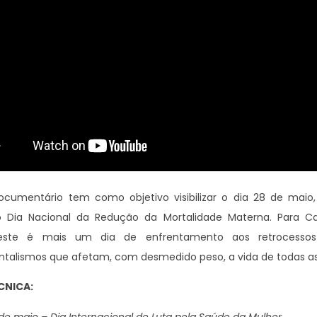
ocumentário tem como objetivo visibilizar o dia 28 de mai
o Dia Nacional da Redução da Mortalidade Materna. Para Cat
, este é mais um dia de enfrentamento aos retrocess
talismos que afetam, com desmedido peso, a vida de todas as
CNICA:
8 de maio – Dia Internacional de Luta pela Saúde da Mulher