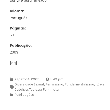
convite para reflexão.
Idioma:
Português
Páginas:
53
Publicação:
2003
[dg]
agosto 14, 2003
5:43 pm
Diversidade Sexual
,
Feminismo
,
Fundamentalismo
,
Igreja
Católica
,
Teologia Feminista
Publicações