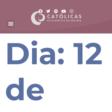
Dia:
12
de