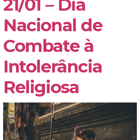
21/01 – Dia
Nacional de
Combate à
Intolerância
Religiosa