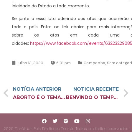
laicidade do Estado a todo momento.
Se junte a essa luta aderindo aos atos que ocorrerão
todo o país. Entre no link abaixo para mais informaç
sobre os atos em cada uma d
cidades:
https://www.facebook.com/events/63223229085
julho 12, 2020
6:01 pm
Campanha
,
Sem categor
NOTÍCIA ANTERIOR
NOTICIA RECENTE
ABORTO É O TEMA DO CAFÉ COM LUTA DO DIA 27/11
BENVINDO O TEMPO QUE SE CHAMA HOJE
2020 Católicas Pelo Direito de Decidir. Todos os direitos reservados.