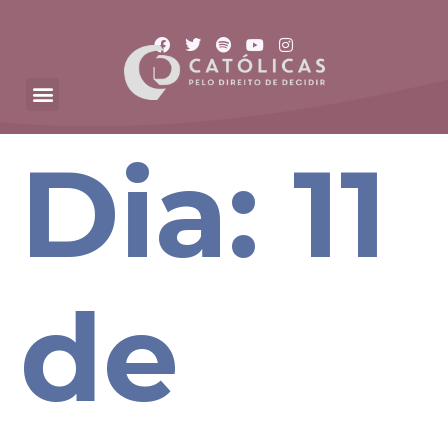
Dia:
11
de