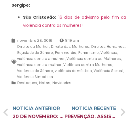
Sergipe:
São Cristovão:
16 dias de ativismo pelo fim da
violência contra as mulheres!
novembro 23, 2018
8:19 am
Direito da Mulher
,
Direito das Mulheres
,
Direitos Humanos
,
Equidade de Gênero
,
Feminicídio
,
Feminismo
,
Violência
,
violência contra a mulher
,
Violência contra as Mulheres
,
violência contra mulher
,
Violência contra Mulheres
,
Violência de Gênero
,
violência doméstica
,
Violência Sexual
,
Violência Simbólica
Destaques
,
Notas
,
Novidades
NOTÍCIA ANTERIOR
NOTICIA RECENTE
20 DE NOVEMBRO: DIA NACIONAL DA CONSCIÊNCIA NEGRA
PREVENÇÃO, ASSISTÊNCIA E TRATAMENTO: PELO AVANÇO DAS POLÍTICAS DE HIV/AIDS NO BRASIL!