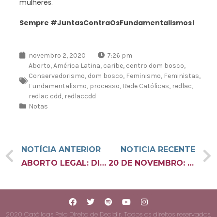
mulheres.
Sempre #JuntasContraOsFundamentalismos!
novembro 2, 2020
7:26 pm
Aborto
,
América Latina
,
caribe
,
centro dom bosco
,
Conservadorismo
,
dom bosco
,
Feminismo
,
Feministas
,
Fundamentalismo
,
processo
,
Rede Católicas
,
redlac
,
redlac cdd
,
redlaccdd
Notas
NOTÍCIA ANTERIOR
NOTICIA RECENTE
ABORTO LEGAL: DIREITO ESSENCIAL NA AMÉRICA LATINA E CARIBE
20 DE NOVEMBRO: PRECISAMOS FALAR SOBRE RACISMO NAS RELIGIÕES
2020 Católicas Pelo Direito de Decidir. Todos os direitos reservados.